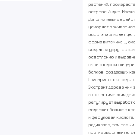
растений, произраста
острове Индже. Маска
Дополнительные дейст
ускоряет заживление,
восстанавливает цел
форма витамина C, ок
сохраняя упругость и
осветлению и выравни
производным глицерин
белков, создающих ка
Глицерил глюкозид уст
Экстракт дерева ним 
антисептическим дейс
регулирует выработку
содержит большое кол
и феруловая кислота, 
радикалов, тем самым
противовоспалительно