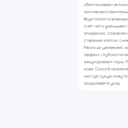
обеспечивает антиок
противовоспалительн
Фруктоолигосахариды
счёт чего уменьшают
эпидермис, сохраняя к
старение клеток, сни
Масло ши увлажняет, 
эффект, глубоко пита
закупоривает поры. П
кожи. Способ примене
чистую сухую кожу по
продолжайте уход.