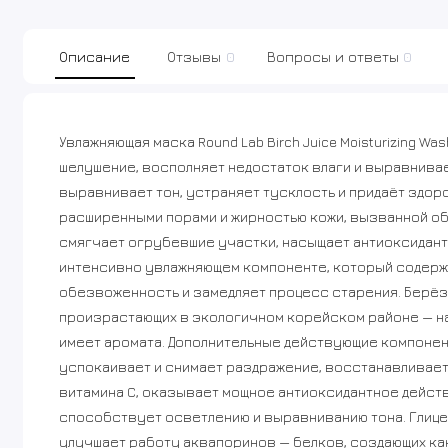
Описание
Отзывы
0
Вопросы и ответы
0
Увлажняющая маска Round Lab Birch Juice Moisturizing W
шелушение, восполняет недостаток влаги и выравнивае
выравнивает тон, устраняет тусклость и придаёт здо
расширенными порами и жирностью кожи, вызванной о
смягчает огрубевшие участки, насыщает антиоксидант
интенсивно увлажняющем компоненте, который содерж
обезвоженность и замедляет процесс старения. Берёзо
произрастающих в экологичном корейском районе — на
имеет аромата. Дополнительные действующие компонент
успокаивает и снимает раздражение, восстанавливает
витамина C, оказывает мощное антиоксидантное действ
способствует осветлению и выравниванию тона. Глице
улучшает работу аквапоринов — белков, создающих кан