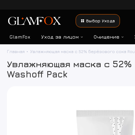
Выбор Ухода
GlamFox
Уход за лицом
Очищение
Главная
Увлажняющая маска с 52% берёзового сока Round L
Увлажняющая маска с 52% б
Washoff Pack