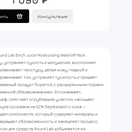
пить
Консультация
d Lab Birch Juice Moisturizing Washoff Pack
, устраняет сухость и шелушение, восполняет
ыравнивает текстуру, делая кожу гладкой и
равнивает тон, устраняет тусклость и придаёт
ываемый продукт борется с расширенными порами
званной обезвоживанием. Успокаивает,
ьеф, смягчает огрубевшие участки, насыщает
мула основана на 52% берёзового сока —
щем компоненте, который содержит минералы и
твращает обезвоженность и замедляет процесс
сок для средств Round Lab добывается из