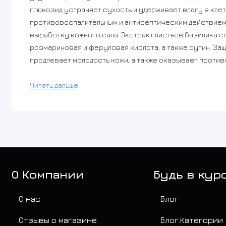
глюкозид устраняет сухость и удерживает влагу в клет
противовоспалительным и антисептическим действием,
выработку кожного сала. Экстракт листьев базилика с
розмариновая и феруловая кислота, а также рутин. За
продлевает молодость кожи, а также оказывает против
обеспечивает антиоксидантную защиту, оказывает пр
Фруктоолигосахариды помогают поддерживать здоровь
Читать дальше
внешних раздражителей на эпидермис, сохраняя кожу г
клеток, снижает реактивность, стимулирует регенерац
антивозрастной эффект, глубоко питает, насыщает вит
Подходит для нормальной, комбинированной и сухой к
слоем на чистую сухую кожу после умывания. Смойте че
О Компании
Будь в кур
О нас
Блог
Отзывы о магазине
Блог.Категории