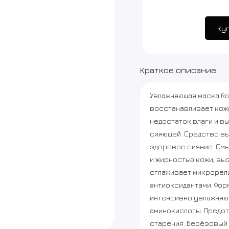
Ку
Краткое описание
Увлажняющая маска Roun
восстанавливает кожу
недостаток влаги и в
сияющей. Средство вы
здоровое сияние. См
и жирностью кожи, вы
сглаживает микрорел
антиоксидантами. Фор
интенсивно увлажняю
аминокислоты. Предо
старения. Берёзовый 