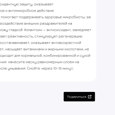
сидантную защиту, оказывает
ое и антимикробное действие.
 помогают поддерживать здоровье микробиоты, за
 воздействие внешних раздражителей на
ожу гладкой. Аллантоин — антиоксидант, замедляет
жает реактивность, стимулирует регенерацию.
восстанавливает, оказывает антивозрастной
ет, насыщает витаминами и жирными кислотами, не
одходит для нормальной, комбинированной и сухой
ния: нанесите маску равномерным слоем на
сле умывания. Смойте через 10-15 минут,
Поделиться