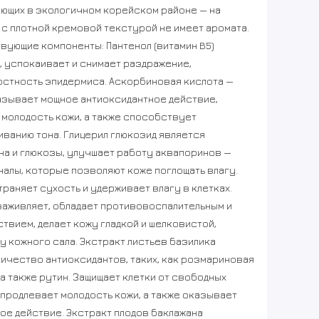
ющих в экологичном корейском районе — на
 с плотной кремовой текстурой не имеет аромата.
вующие компоненты: Пантенол (витамин B5)
 успокаивает и снимает раздражение,
остность эпидермиса. Аскорбиновая кислота —
азывает мощное антиоксидантное действие,
 молодость кожи, а также способствует
ванию тона. Глицерил глюкозид является
а и глюкозы, улучшает работу аквапоринов —
налы, которые позволяют коже поглощать влагу.
раняет сухость и удерживает влагу в клетках.
заживляет, обладает противовоспалительным и
твием, делает кожу гладкой и шелковистой,
 кожного сала. Экстракт листьев базилика
ичество антиоксидантов, таких, как розмариновая
а также рутин. Защищает клетки от свободных
 продлевает молодость кожи, а также оказывает
е действие. Экстракт плодов баклажана