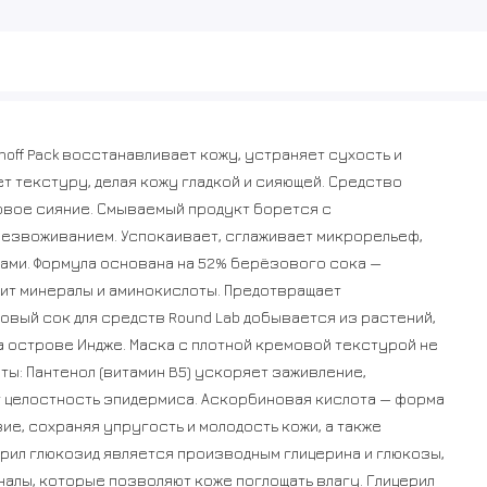
ashoff Pack восстанавливает кожу, устраняет сухость и
т текстуру, делая кожу гладкой и сияющей. Средство
ровое сияние. Смываемый продукт борется с
безвоживанием. Успокаивает, сглаживает микрорельеф,
ами. Формула основана на 52% берёзового сока —
ит минералы и аминокислоты. Предотвращает
вый сок для средств Round Lab добывается из растений,
 острове Индже. Маска с плотной кремовой текстурой не
ы: Пантенол (витамин B5) ускоряет заживление,
 целостность эпидермиса. Аскорбиновая кислота — форма
ие, сохраняя упругость и молодость кожи, а также
рил глюкозид является производным глицерина и глюкозы,
алы, которые позволяют коже поглощать влагу. Глицерил