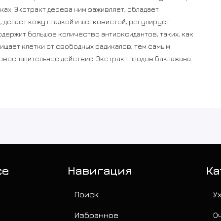
ках. Экстракт дерева ним заживляет, обладает
 делает кожу гладкой и шелковистой, регулирует
одержит большое количество антиоксидантов, таких, как
щищает клетки от свободных радикалов, тем самым
овоспалительное действие. Экстракт плодов баклажана
отивовоспалительное и антимикробное действие.
е микробиоты, за счёт чего уменьшают воздействие
ладкой. Аллантоин — антиоксидант, замедляет старение
ию. Масло ши увлажняет, восстанавливает, оказывает
аминами и жирными кислотами, не закупоривает поры.
ожи. Способ применения: нанесите маску равномерным
рез 10-15 минут, продолжайте уход.
се
Навигация
Ка
Поиск
У
Избранное
О