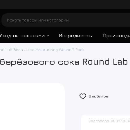
Уход за волосами
Ингредиенты
Производ
ab Birch Juice Moisturizing Washoff Pack
ерёзового сока Round Lab B
В любимое
Код товара: 88097386