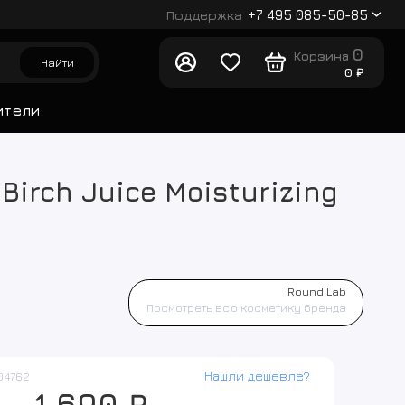
Поддержка
+7 495 085-50-85
0
Корзина
Найти
0 ₽
ители
irch Juice Moisturizing
Round Lab
Посмотреть всю косметику бренда
Нашли дешевле?
04762
1 690 ₽