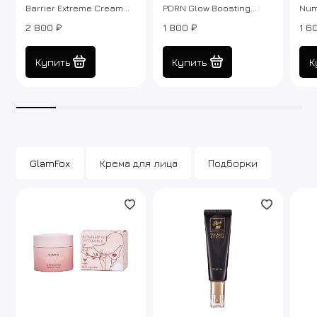
Barrier Extreme Cream
PDRN Glow Boosting
Num
Original
Toner
Ret
2 800 ₽
1 800 ₽
1 6
Cre
Купить
Купить
К
GlamFox
Крема для лица
Подборки