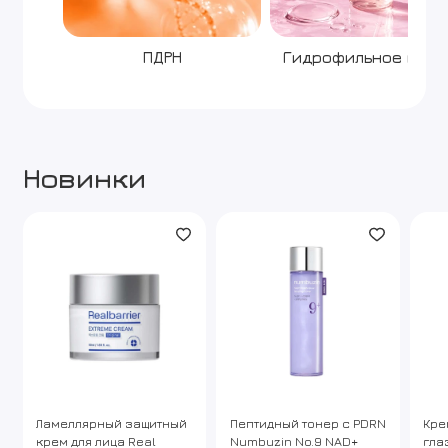
ПДРН
Гидрофильное масл
Новинки
Ламеллярный защитный
Пептидный тонер с PDRN
Кре
крем для лица Real
Numbuzin No.9 NAD+
гла