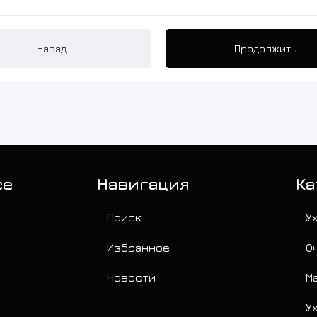
Назад
Продолжить
се
Навигация
Ка
Поиск
У
Избранное
О
Новости
М
У