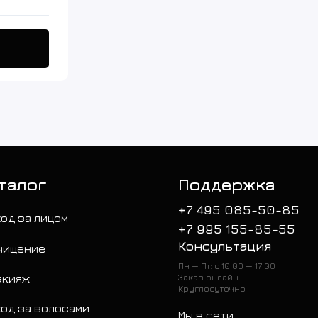
талог
Поддержка
+7 495 085-50-85
ход за лицом
+7 995 155-85-55
Консультация
чищение
Пн — Пт: с 10:00 — 17:00
акияж
Заказ онлайн —
Круглосуточно
ход за волосами
Мы в сети