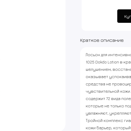
Ку
Краткое описание
Лосьон для интенсивн
1025 Dokdo Lotion в к
шелушением, восстана
оказывает успокаива
средства не провоцир
чувствительной кожи.
содержит 72 вида пол
которые не только по
увлажняют, укрепляют
Тройной комплекс ги
кожи барьер, который