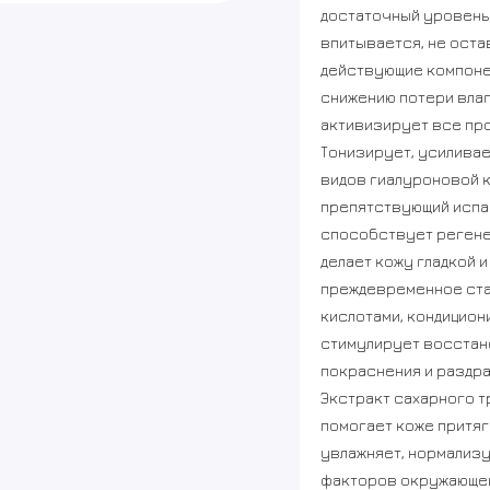
достаточный уровень 
впитывается, не оста
действующие компоне
снижению потери влаг
активизирует все про
Тонизирует, усиливае
видов гиалуроновой к
препятствующий испар
способствует регенер
делает кожу гладкой и
преждевременное ста
кислотами, кондицион
стимулирует восстан
покраснения и раздр
Экстракт сахарного т
помогает коже притяг
увлажняет, нормализу
факторов окружающей 