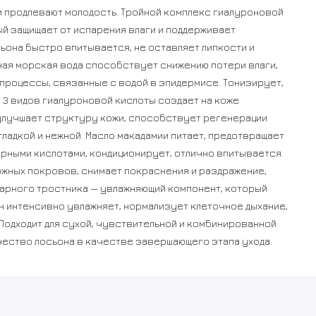
и продлевают молодость. Тройной комплекс гиалуроновой
й защищает от испарения влаги и поддерживает
ьона быстро впитывается, не оставляет липкости и
ая морская вода способствует снижению потери влаги,
 процессы, связанные с водой в эпидермисе. Тонизирует,
 3 видов гиалуроновой кислоты создает на коже
улучшает структуру кожи, способствует регенерации
гладкой и нежной. Масло макадамии питает, предотвращает
рными кислотами, кондиционирует, отлично впитывается.
жных покровов, снимает покраснения и раздражение,
арного тростника — увлажняющий компонент, который
ан интенсивно увлажняет, нормализует клеточное дыхание,
Подходит для сухой, чувствительной и комбинированной
чество лосьона в качестве завершающего этапа ухода.