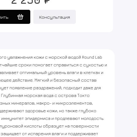
пить
Консультация
ого увлажнения кожи с морской водой Round Lab
ратчайшие сроки помогает справиться с сухостью и
вливает оптимальный уровень влаги в клетках и
ющее действие. Мягкий и безопасный состав
ует появление раздражений, подходит даже для
 Глубинная морская вода с острова Токто
езных минералов, макро- и микроэлементов,
ддерживают здоровье кожи, но также глубоко
 иммунитет эпидермиса и продлевают молодость.
алуроновой кислоты образует на поверхности
 защищает от испарения влаги и поддерживает