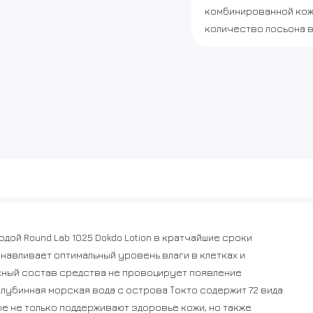
комбинированной кож
количество лосьона в
дой Round Lab 1025 Dokdo Lotion в кратчайшие сроки
навливает оптимальный уровень влаги в клетках и
сный состав средства не провоцирует появление
Глубинная морская вода с острова Токто содержит 72 вида
е не только поддерживают здоровье кожи, но также