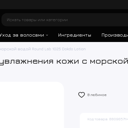
Уход за волосами
Ингредиенты
Производ
рской водой Round Lab 1025 Dokdo Lotion
увлажнения кожи с морской
В любимое
Код товара: 880965711