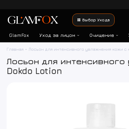
Выбор Ухода
GlamFox
Уход за лицом
Очищение
Главная
Лосьон для интенсивного увлажнения кожи с мо
Лосьон для интенсивного 
Dokdo Lotion