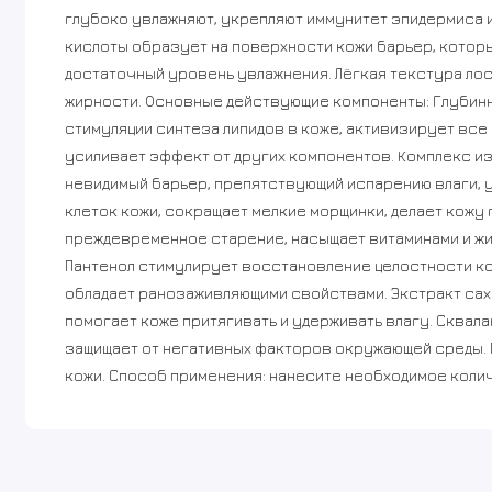
глубоко увлажняют, укрепляют иммунитет эпидермиса 
кислоты образует на поверхности кожи барьер, которы
достаточный уровень увлажнения. Лёгкая текстура лос
жирности. Основные действующие компоненты: Глубинн
стимуляции синтеза липидов в коже, активизирует все
усиливает эффект от других компонентов. Комплекс из
невидимый барьер, препятствующий испарению влаги, 
клеток кожи, сокращает мелкие морщинки, делает кожу 
преждевременное старение, насыщает витаминами и жи
Пантенол стимулирует восстановление целостности ко
обладает ранозаживляющими свойствами. Экстракт сах
помогает коже притягивать и удерживать влагу. Сквал
защищает от негативных факторов окружающей среды. 
кожи. Способ применения: нанесите необходимое коли