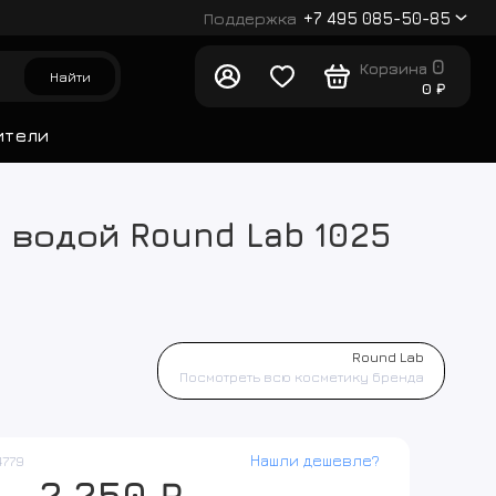
Поддержка
+7 495 085-50-85
0
Корзина
Найти
0 ₽
ители
 водой Round Lab 1025
Round Lab
Посмотреть всю косметику бренда
Нашли дешевле?
4779
2 250 ₽