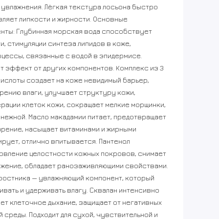
увлажнения. Лёгкая текстура лосьона быстро
вляет липкости и жирности. Основные
нты: Глубинная морская вода способствует
и, стимуляции синтеза липидов в коже,
цессы, связанные с водой в эпидермисе.
т эффект от других компонентов. Комплекс из 3
ислоты создает на коже невидимый барьер,
ению влаги, улучшает структуру кожи,
ации клеток кожи, сокращает мелкие морщинки,
 нежной. Масло макадамии питает, предотвращает
рение, насыщает витаминами и жирными
ирует, отлично впитывается. Пантенол
овление целостности кожных покровов, снимает
ажение, обладает ранозаживляющими свойствами.
ростника — увлажняющий компонент, который
ивать и удерживать влагу. Сквалан интенсивно
ет клеточное дыхание, защищает от негативных
среды. Подходит для сухой, чувствительной и