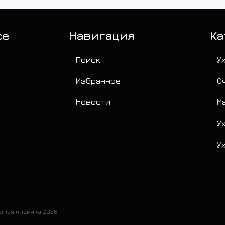
се
Навигация
Ка
Поиск
У
Избранное
О
Новости
М
У
У
урная лисичка 2026