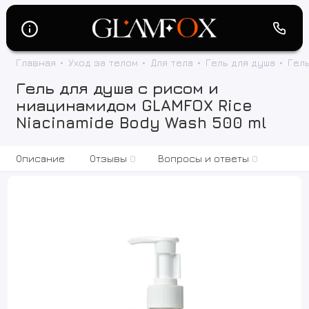
Главная
Уход за телом
Для тела
Гель для душа
Гель
Гель для душа с рисом и
ниацинамидом GLAMFOX Rice
Niacinamide Body Wash 500 ml
Описание
Отзывы
0
Вопросы и ответы
0