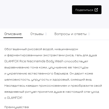
Поделиться
Описание
Отзывы
0
Вопросы и ответы
0
Обогащенный рисовой водой, ниацинамидом
и ферментированными экстрактами риса, гель для душа
GLAMFOX Rice Niacinamide Body Wash способствует
выравниванию тона кожи, улучшению ее текстуры
и укреплению естественного барьера. Он дарит коже
шелковистость, упругость и здоровый, сияющий вид.
Насладитесь каждым прикосновением и преобразите свой
ежедневный ритуал принятия душа в настоящий спа-уход
с GLAMFOX!
Преимущества: