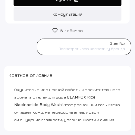
Консультация
В любимое
GlamFox
Посмотреть всю косметику бренда
Краткое описание
Окунитесь в мир нежной заботы и восхитительного
аромата с гелем для душа
GLAMFOX Rice
Niacinamide Body Wash
! Этот роскошный гель мягко
очищает кожу, не пересушивая ее, и дарит
ей ощущение гладкости, увлажненности и сияния.