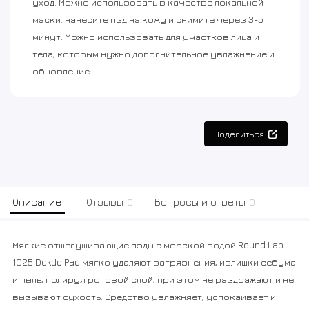
уход. Можно использовать в качестве локальной
маски: нанесите пэд на кожу и снимите через 3-5
минут. Можно использовать для участков лица и
тела, которым нужно дополнительное увлажнение и
обновление.
Поделиться
Описание
Отзывы
0
Вопросы и ответы
0
Мягкие отшелушивающие пэды с морской водой Round Lab
1025 Dokdo Pad мягко удаляют загрязнения, излишки себума
и пыль, полируя роговой слой, при этом не раздражают и не
вызывают сухость. Средство увлажняет, успокаивает и