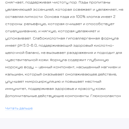
смягчает, поддерживая чистоту пор. Пэды пропитаны
увлажняющей эссенцией, которая освежает и увлажняет, не
оставляя липкости. Основа пэда из 100% хлопка имеет 2
стороны: рельефную, которая очищает и способствует
отшелушиванию, и мягкую, которая увлажняет и
успокаивает. Слабокислотная гипоаллергенная формула
имеет pH 5.0-6.0, поддерживающий здоровый кислотно-
щелочной баланс, не вызывает раздражения и подходит для
чувствительной кожи. Формула содержит глубинную
морскую воду — ценный компонент, насыщенный магнием и
кальцием, который оказывает омолаживающее действие,
улучшает микроциркуляцию и повышает местный
иммунитет, поддерживая здоровье и красоту кожи.
Дополнительные действующие компоненты: Глюконолактон
(PHA-кислота) деликатно удаляет ороговевшие клетки,
Читать дальше
выравнивает микрорельеф и осветляет пигментацию,
подходит для чувствительной кожи. Hatching EX-07 —
запатентованный комплекс на основе энзимов, который