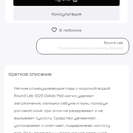
Консультация
В любимое
Round Lab
Посмотреть всю косметику бренда
Краткое описание
Мягкие отшелушивающие пэды с морской водой
Round Lab 1025 Dokdo Pad мягко удаляют
загрязнения, излишки себума и пыль, полируя
роговой слой, при этом не раздражают и не
вызывают сухость. Средство увлажняет,
успокаивает и смягчает, поддерживая чистоту
пор. Пэды пропитаны увлажняющей эссенцией,