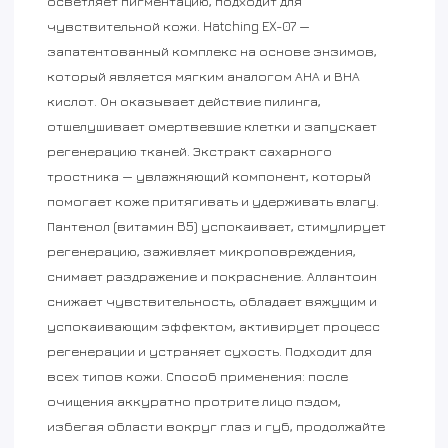
осветляет пигментацию, подходит для
чувствительной кожи. Hatching EX-07 —
запатентованный комплекс на основе энзимов,
который является мягким аналогом АНА и ВНА
кислот. Он оказывает действие пилинга,
отшелушивает омертвевшие клетки и запускает
регенерацию тканей. Экстракт сахарного
тростника — увлажняющий компонент, который
помогает коже притягивать и удерживать влагу.
Пантенол (витамин B5) успокаивает, стимулирует
регенерацию, заживляет микроповреждения,
снимает раздражение и покраснение. Аллантоин
снижает чувствительность, обладает вяжущим и
успокаивающим эффектом, активирует процесс
регенерации и устраняет сухость. Подходит для
всех типов кожи. Способ применения: после
очищения аккуратно протрите лицо пэдом,
избегая области вокруг глаз и губ, продолжайте