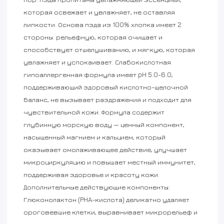
которая освежает и увлажняет, не оставляя
липкости. Основа пэда из 100% хлопка имеет 2
стороны: рельефную, которая очищает и
способствует отшелушиванию, и мягкую, которая
увлажняет и успокаивает. Слабокислотная
гипоаллергенная формула имеет pH 5.0-6.0,
поддерживающий здоровый кислотно-щелочной
баланс, не вызывает раздражения и подходит для
чувствительной кожи. Формула содержит
глубинную морскую воду — ценный компонент,
насыщенный магнием и кальцием, который
оказывает омолаживающее действие, улучшает
микроциркуляцию и повышает местный иммунитет,
поддерживая здоровье и красоту кожи.
Дополнительные действующие компоненты:
Глюконолактон (PHA-кислота) деликатно удаляет
ороговевшие клетки, выравнивает микрорельеф и