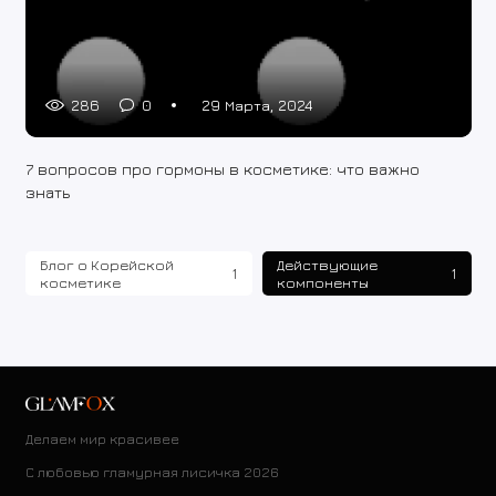
286
0
29 Марта, 2024
7 вопросов про гормоны в косметике: что важно
знать
Блог о Корейской
Действующие
1
1
косметике
компоненты
Делаем мир красивее
С любовью гламурная лисичка 2026