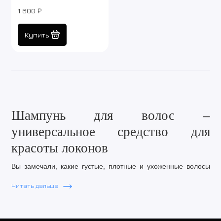
CoffeeBeans Caffein
1 600 ₽
Shampoo 500 ml
Купить
Шампунь для волос –
универсальное средство для
красоты локонов
Вы замечали, какие густые, плотные и ухоженные волосы
восточных красавиц? Завистники говорит, что это
Читать дальше
«генетика», но секрет в том, что азиатки используют
правильные средства для ухода за волосами. В первую
очередь, уход начинается с выбора правильного шампуня.