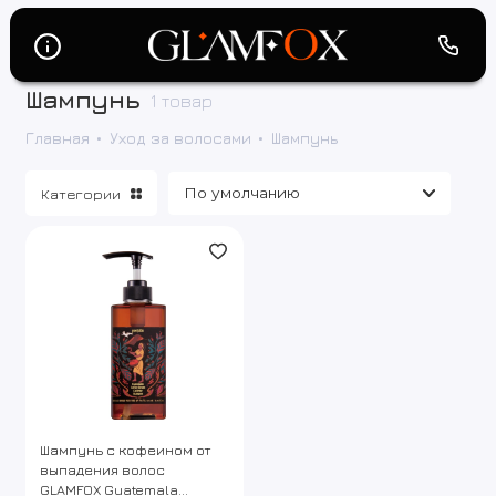
Шампунь
1 товар
Кондиционер
Главная
Уход за волосами
Шампунь
Шампунь
Категории
Бальзам
Уходовые средства
Шампунь с кофеином от
выпадения волос
GLAMFOX Guatemala